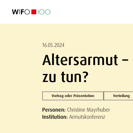
AKTUELL
AKTUELL
AKTUELL
AKTUELL
Außenhandel
Außenhandel
Außenhandel
Außenhandel
Visualisierungen
Visualisierungen
Visualisierungen
Visualisierungen
WIFO-Wirtsc
WIFO-Wirtsc
WIFO-Wirtsc
WIFO-Wirtsc
16.05.2024
Altersarmut –
zu tun?
Vortrag oder Präsentation
Verteilung
Personen:
Christine Mayrhuber
Institution:
Armutskonferenz