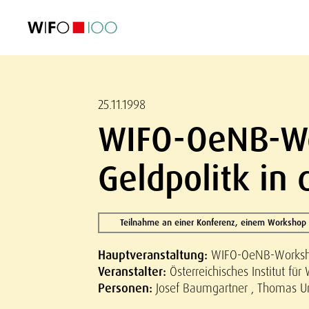
AKTUELL
AKTUELL
AKTUELL
AKTUELL
Außenhandel
Außenhandel
Außenhandel
Außenhandel
Visualisierungen
Visualisierungen
Visualisierungen
Visualisierungen
WIFO-Wirtsc
WIFO-Wirtsc
WIFO-Wirtsc
WIFO-Wirtsc
25.11.1998
WIFO-OeNB-Wo
Geldpolitk in
Teilnahme an einer Konferenz, einem Workshop
Hauptveranstaltung:
WIFO-OeNB-Workshop
Veranstalter:
Österreichisches Institut fü
Personen:
Josef Baumgartner , Thomas Ur