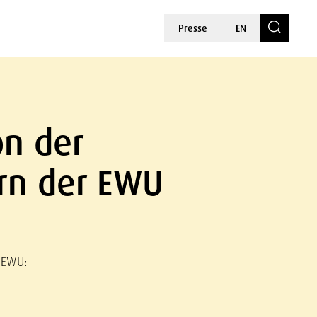
Presse
EN
n der
ern der EWU
 EWU: