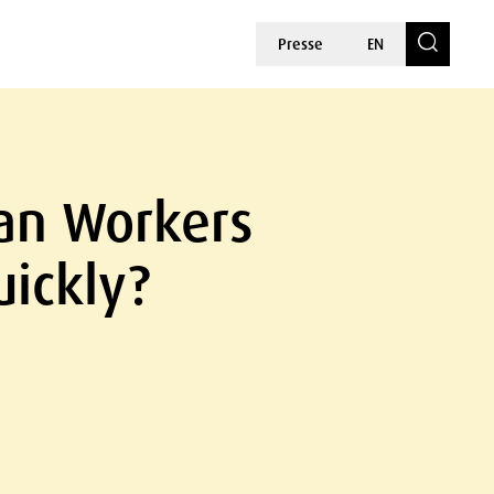
Presse
EN
Can Workers
uickly?