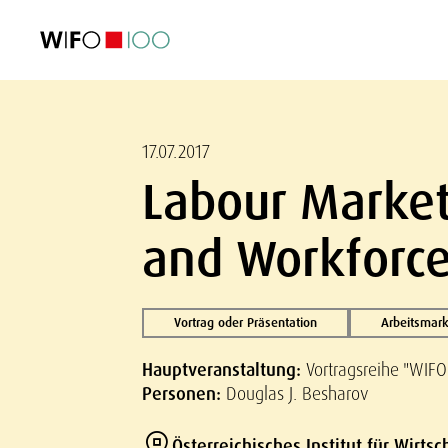
AKTUELL
AKTUELL
AKTUELL
AKTUELL
Außenhandel
Außenhandel
Außenhandel
Außenhandel
Visualisierungen
Visualisierungen
Visualisierungen
Visualisierungen
WIFO-Wirtsc
WIFO-Wirtsc
WIFO-Wirtsc
WIFO-Wirtsc
17.07.2017
Labour Market
and Workforce 
Vortrag oder Präsentation
Arbeitsmark
Hauptveranstaltung:
Vortragsreihe "WIFO
Personen:
Douglas J. Besharov
Österreichisches Institut für Wirts