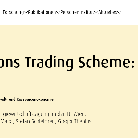
haftsdaten
haftsdaten
haftsdaten
haftsdaten
Karriere
Karriere
Karriere
Karriere
Modelle am WIFO
Modelle am WIFO
Modelle am WIFO
Modelle am WIFO
Forschung
Publikationen
Personen
Institut
Aktuelles
ons Trading Scheme: 
welt- und Ressourcenökonomie
nergiewirtschaftstagung an der TU Wien:
-Marx , Stefan Schleicher , Gregor Thenius