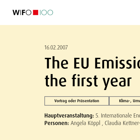
AKTUELL
AKTUELL
AKTUELL
AKTUELL
Außenhandel
Außenhandel
Außenhandel
Außenhandel
Visualisierungen
Visualisierungen
Visualisierungen
Visualisierungen
WIFO-Wirtsc
WIFO-Wirtsc
WIFO-Wirtsc
WIFO-Wirtsc
16.02.2007
The EU Emissi
the first year
Vortrag oder Präsentation
Klima-, Um
Hauptveranstaltung:
5. Internationale E
Personen:
Angela Köppl , Claudia Kettner