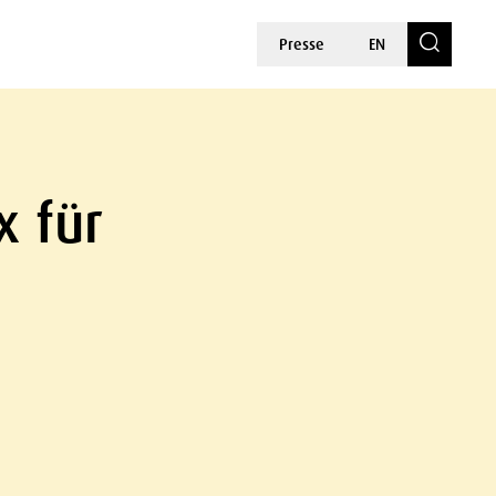
Presse
EN
x für