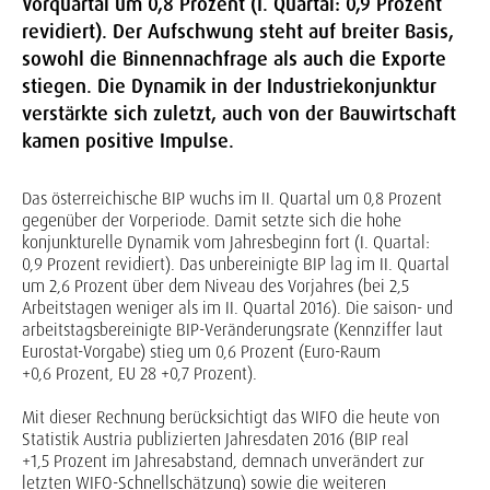
Vorquartal um 0,8 Prozent (I. Quartal: 0,9 Prozent
revidiert). Der Aufschwung steht auf breiter Basis,
sowohl die Binnennachfrage als auch die Exporte
stiegen. Die Dynamik in der Industriekonjunktur
verstärkte sich zuletzt, auch von der Bauwirtschaft
kamen positive Impulse.
Das österreichische BIP wuchs im II. Quartal um 0,8 Prozent
gegenüber der Vorperiode. Damit setzte sich die hohe
konjunkturelle Dynamik vom Jahresbeginn fort (I. Quartal:
0,9 Prozent revidiert). Das unbereinigte BIP lag im II. Quartal
um 2,6 Prozent über dem Niveau des Vorjahres (bei 2,5
Arbeitstagen weniger als im II. Quartal 2016). Die saison- und
arbeitstagsbereinigte BIP-Veränderungsrate (Kennziffer laut
Eurostat-Vorgabe) stieg um 0,6 Prozent (Euro-Raum
+0,6 Prozent, EU 28 +0,7 Prozent).
Mit dieser Rechnung berücksichtigt das WIFO die heute von
Statistik Austria publizierten Jahresdaten 2016 (BIP real
+1,5 Prozent im Jahresabstand, demnach unverändert zur
letzten WIFO-Schnellschätzung) sowie die weiteren