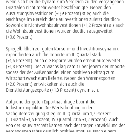
wenn sich hier die Dynamik im Vergleich zu den vergangenen
Quartalen nicht mehr weiter beschleunigte. Neben den
Ausrüstungsinvestitionen (+0,9 Prozent) stieg auch die
Nachfrage im Bereich der Bauinvestitionen zuletzt deutlich:
Sowohl die Nichtwohnbauinvestitionen (+1,2 Prozent) als auch
die Wohnbauinvestitionen wurden deutlich ausgeweitet
(+0,6 Prozent).
Spiegelbildlich zur guten Konsum- und Investitionsdynamik
expandierten auch die Importe im II. Quartal stark
(+1,6 Prozent). Auch die Exporte wurden erneut ausgeweitet
(+1,8 Prozent). Der Zuwachs lag damit über jenem der Importe,
sodass der der Außenhandel einen positiven Beitrag zum
Wirtschaftswachstum lieferte. Neben den Warenexporten
(+2,0 Prozent) entwickelten sich auch die
Dienstleistungsexporte (+1,3 Prozent) dynamisch.
Aufgrund der guten Exportnachfrage boomt die
Industriekonjunktur. Die Wertschöpfung in der
Sachgütererzeugung stieg im II. Quartal um 1,7 Prozent
(I. Quartal +1,6 Prozent, IV. Quartal 2016 +1,2 Prozent). Auch
von der Bauwirtschaft kamen nach der trägen Entwicklung der
vergangenen Jahre deutlich positive Impulse. Nach einem