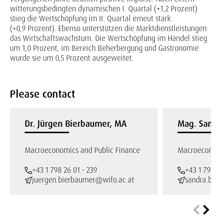
witterungsbedingten dynamischen I. Quartal (+1,2 Prozent)
stieg die Wertschöpfung im II. Quartal erneut stark
(+0,9 Prozent). Ebenso unterstützen die Marktdienstleistungen
das Wirtschaftswachstum. Die Wertschöpfung im Handel stieg
um 1,0 Prozent, im Bereich Beherbergung und Gastronomie
wurde sie um 0,5 Prozent ausgeweitet.
Please contact
Dr. Jürgen Bierbaumer, MA
Mag. Sandra
Macroeconomics and Public Finance
Macroeconomi
+43 1 798 26 01 - 239
+43 1 798 2
juergen.bierbaumer@wifo.ac.at
sandra.bile