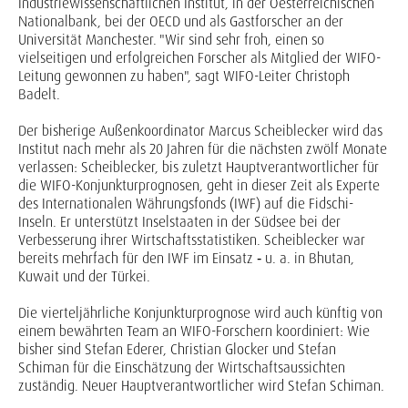
Industriewissenschaftlichen Institut, in der Oesterreichischen
Nationalbank, bei der OECD und als Gastforscher an der
Universität Manchester. "Wir sind sehr froh, einen so
vielseitigen und erfolgreichen Forscher als Mitglied der WIFO-
Leitung gewonnen zu haben", sagt WIFO-Leiter Christoph
Badelt.
Der bisherige Außenkoordinator Marcus Scheiblecker wird das
Institut nach mehr als 20 Jahren für die nächsten zwölf Monate
verlassen: Scheiblecker, bis zuletzt Hauptverantwortlicher für
die WIFO-Konjunkturprognosen, geht in dieser Zeit als Experte
des Internationalen Währungsfonds (IWF) auf die Fidschi-
Inseln. Er unterstützt Inselstaaten in der Südsee bei der
Verbesserung ihrer Wirtschaftsstatistiken. Scheiblecker war
bereits mehrfach für den IWF im Einsatz ‑ u. a. in Bhutan,
Kuwait und der Türkei.
Die vierteljährliche Konjunkturprognose wird auch künftig von
einem bewährten Team an WIFO-Forschern koordiniert: Wie
bisher sind Stefan Ederer, Christian Glocker und Stefan
Schiman für die Einschätzung der Wirtschaftsaussichten
zuständig. Neuer Hauptverantwortlicher wird Stefan Schiman.