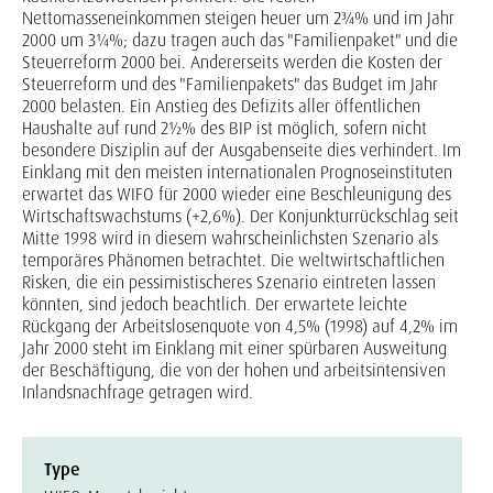
Nettomasseneinkommen steigen heuer um 2¾% und im Jahr
2000 um 3¼%; dazu tragen auch das "Familienpaket" und die
Steuerreform 2000 bei. Andererseits werden die Kosten der
Steuerreform und des "Familienpakets" das Budget im Jahr
2000 belasten. Ein Anstieg des Defizits aller öffentlichen
Haushalte auf rund 2½% des BIP ist möglich, sofern nicht
besondere Disziplin auf der Ausgabenseite dies verhindert. Im
Einklang mit den meisten internationalen Prognoseinstituten
erwartet das WIFO für 2000 wieder eine Beschleunigung des
Wirtschaftswachstums (+2,6%). Der Konjunkturrückschlag seit
Mitte 1998 wird in diesem wahrscheinlichsten Szenario als
temporäres Phänomen betrachtet. Die weltwirtschaftlichen
Risken, die ein pessimistischeres Szenario eintreten lassen
könnten, sind jedoch beachtlich. Der erwartete leichte
Rückgang der Arbeitslosenquote von 4,5% (1998) auf 4,2% im
Jahr 2000 steht im Einklang mit einer spürbaren Ausweitung
der Beschäftigung, die von der hohen und arbeitsintensiven
Inlandsnachfrage getragen wird.
Type