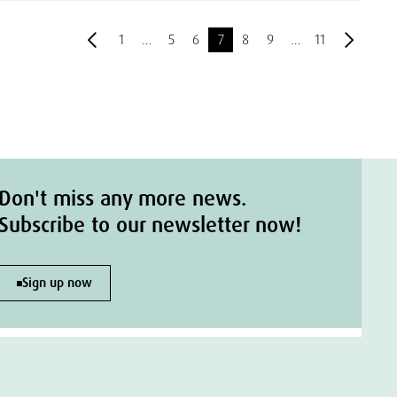
1
…
5
6
7
8
9
…
11
Don't miss any more news.
Subscribe to our newsletter now!
Sign up now