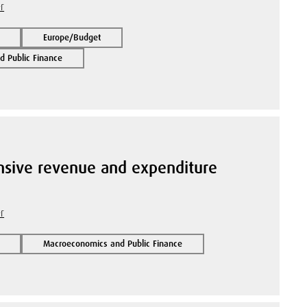
r
Europe/Budget
 Public Finance
nsive revenue and expenditure
r
Macroeconomics and Public Finance