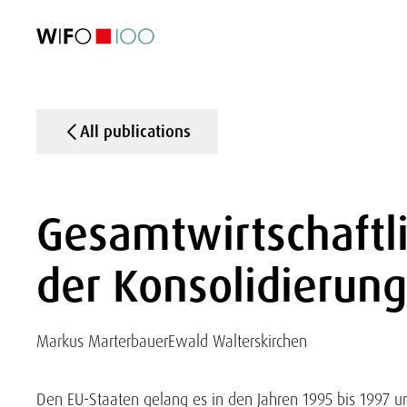
FEATURED
FEATURED
FEATURED
FEATURED
Foreign Trade
Foreign Trade
Foreign Trade
Foreign Trade
Visualisations
Visualisations
Visualisations
Visualisations
WIFO Economi
WIFO Economi
WIFO Economi
WIFO Economi
All publications
Gesamtwirtschaftl
der Konsolidierungs
Markus Marterbauer
Ewald Walterskirchen
Den EU-Staaten gelang es in den Jahren 1995 bis 1997 unt