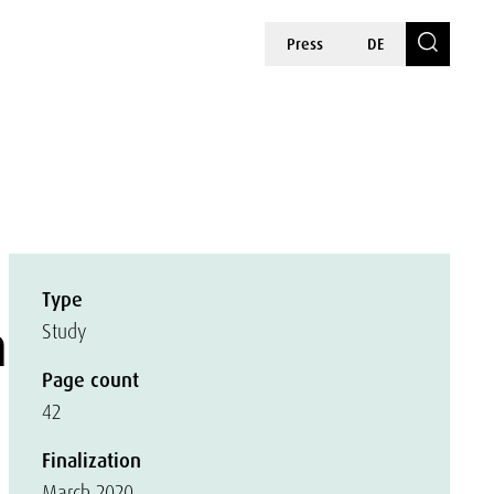
Press
DE
Type
n
Study
Page count
42
Finalization
March 2020