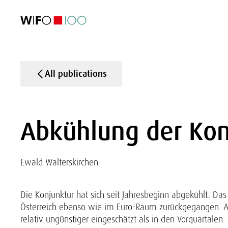
FEATURED
FEATURED
FEATURED
FEATURED
Foreign Trade
Foreign Trade
Foreign Trade
Foreign Trade
Visualisations
Visualisations
Visualisations
Visualisations
WIFO Economi
WIFO Economi
WIFO Economi
WIFO Economi
All publications
Abkühlung der Kon
Ewald Walterskirchen
Die Konjunktur hat sich seit Jahresbeginn abgekühlt. Das 
Österreich ebenso wie im Euro-Raum zurückgegangen. Au
relativ ungünstiger eingeschätzt als in den Vorquartalen.