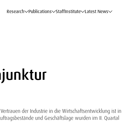
c Data Service
c Data Service
c Data Service
c Data Service
Career
Career
Career
Career
Models at WIFO
Models at WIFO
Models at WIFO
Models at WIFO
Research
Publications
Staff
Institute
Latest News
junktur
Vertrauen der Industrie in die Wirtschaftsentwicklung ist in
ftragsbestände und Geschäftslage wurden im II. Quartal