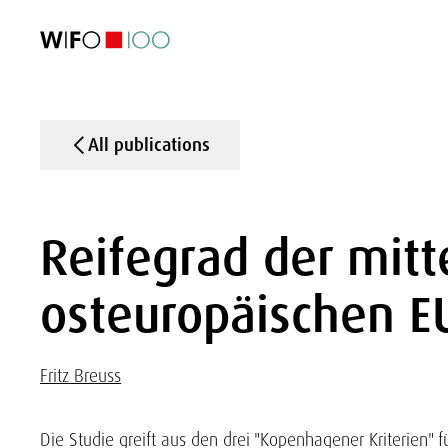
FEATURED
FEATURED
FEATURED
FEATURED
Foreign Trade
Foreign Trade
Foreign Trade
Foreign Trade
Visualisations
Visualisations
Visualisations
Visualisations
WIFO Economi
WIFO Economi
WIFO Economi
WIFO Economi
All publications
Reifegrad der mitt
osteuropäischen EU
Fritz Breuss
Die Studie greift aus den drei "Kopenhagener Kriterien" fü