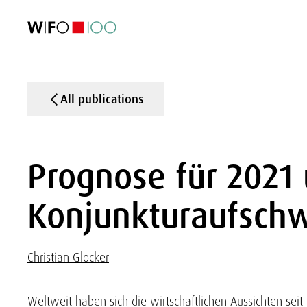
FEATURED
FEATURED
FEATURED
FEATURED
Foreign Trade
Foreign Trade
Foreign Trade
Foreign Trade
Visualisations
Visualisations
Visualisations
Visualisations
WIFO Economi
WIFO Economi
WIFO Economi
WIFO Economi
All publications
Prognose für 2021 
Konjunkturaufschw
Christian Glocker
Weltweit haben sich die wirtschaftlichen Aussichten seit