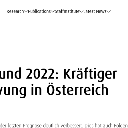
c Data Service
c Data Service
c Data Service
c Data Service
Career
Career
Career
Career
Models at WIFO
Models at WIFO
Models at WIFO
Models at WIFO
Research
Publications
Staff
Institute
Latest News
und 2022: Kräftiger
ung in Österreich
 der letzten Prognose deutlich verbessert. Dies hat auch Folgen