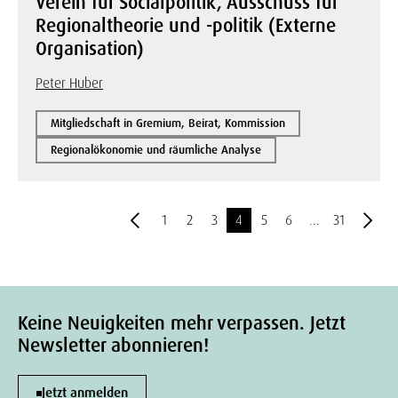
Verein für Socialpolitik, Ausschuss für
Regionaltheorie und -politik (Externe
Organisation)
Peter Huber
Mitgliedschaft in Gremium, Beirat, Kommission
Regionalökonomie und räumliche Analyse
1
2
3
4
5
6
…
31
Keine Neuigkeiten mehr verpassen. Jetzt
Newsletter abonnieren!
Jetzt anmelden