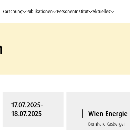
haftsdaten
haftsdaten
haftsdaten
haftsdaten
Karriere
Karriere
Karriere
Karriere
Modelle am WIFO
Modelle am WIFO
Modelle am WIFO
Modelle am WIFO
Forschung
Publikationen
Personen
Institut
Aktuelles
n
17.07.2025-
18.07.2025
Wien Energie
Bernhard Kasberger