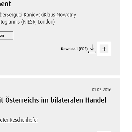
ment
ber
Serguei Kaniovski
Klaus Nowotny
togiannis (NIESR, London)
nen
Download (PDF)
01.03.2016
 Österreichs im bilateralen Handel
eter Reschenhofer