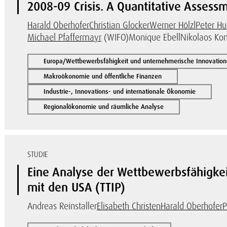
2008-09 Crisis. A Quantitative Assess
Harald Oberhofer
Christian Glocker
Werner Hölzl
Peter Hu
Michael Pfaffermayr
(WIFO)
Monique Ebell
Nikolaos Kon
Europa/Wettbewerbsfähigkeit und unternehmerische Innovatio
Makroökonomie und öffentliche Finanzen
Industrie-, Innovations- und internationale Ökonomie
Regionalökonomie und räumliche Analyse
STUDIE
Eine Analyse der Wettbewerbsfähigkeit
mit den USA (TTIP)
Andreas Reinstaller
Elisabeth Christen
Harald Oberhofer
P