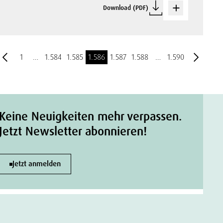
Download (PDF)
1
…
1.584
1.585
1.586
1.587
1.588
…
1.590
Keine Neuigkeiten mehr verpassen.
Jetzt Newsletter abonnieren!
Jetzt anmelden