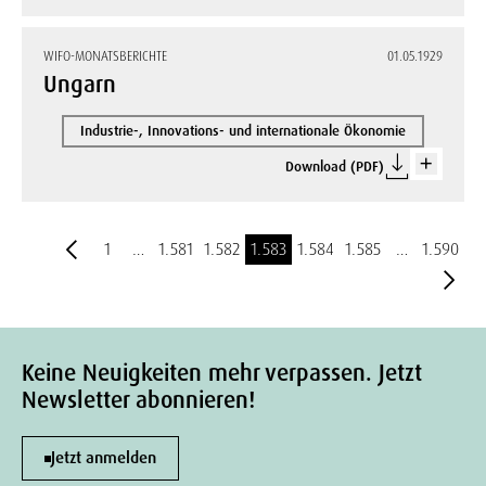
WIFO-MONATSBERICHTE
01.05.1929
Ungarn
Industrie-, Innovations- und internationale Ökonomie
Download (PDF)
1
…
1.581
1.582
1.583
1.584
1.585
…
1.590
Keine Neuigkeiten mehr verpassen. Jetzt
Newsletter abonnieren!
Jetzt anmelden