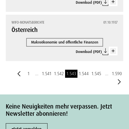
Download (PDF)
WIFO-MONATSBERICHTE
01.10.1937
Österreich
Makroökonomie und öffentliche Finanzen
Download (PDF)
1
…
1.541
1.542
1.543
1.544
1.545
…
1.590
Keine Neuigkeiten mehr verpassen. Jetzt
Newsletter abonnieren!