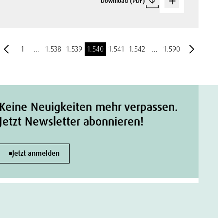
Download (PDF)
1
…
1.538
1.539
1.540
1.541
1.542
…
1.590
Keine Neuigkeiten mehr verpassen.
Jetzt Newsletter abonnieren!
Jetzt anmelden