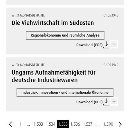
WIFO-MONATSBERICHTE
01.05.1940
Die Viehwirtschaft im Südosten
Regionalökonomie und räumliche Analyse
Download (PDF)
WIFO-MONATSBERICHTE
01.05.1940
Ungarns Aufnahmefähigkeit für
deutsche Industriewaren
Industrie-, Innovations- und internationale Ökonomie
Download (PDF)
1
…
1.533
1.534
1.535
1.536
1.537
…
1.590