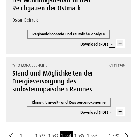
Der Wohnungsbedarf in den
Reichgauen der Ostmark
Oskar Gelinek
Regionalökonomie und räumliche Analyse
Download (PDF)
WIFO-MONATSBERICHTE
01.11.1940
Stand und Möglichkeiten der
Energieversorgung des
südosteuropäischen Raumes
Klima-, Umwelt- und Ressourcenökonomie
Download (PDF)
1
…
1.532
1.533
1.534
1.535
1.536
…
1.590