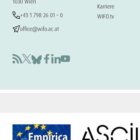
1030 Wien
Karriere
+43 1 798 26 01 – 0
WIFO.tv
office@wifo.ac.at