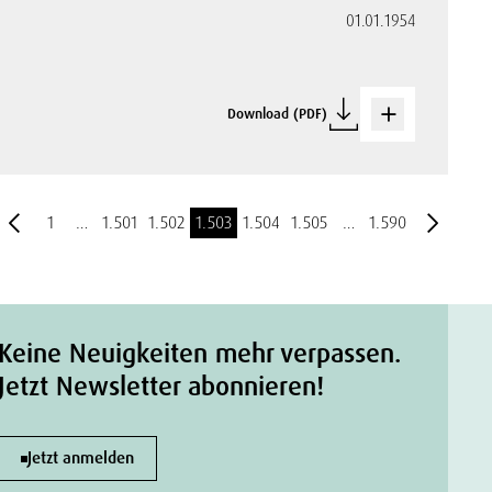
01.01.1954
Download (PDF)
1
…
1.501
1.502
1.503
1.504
1.505
…
1.590
Keine Neuigkeiten mehr verpassen.
Jetzt Newsletter abonnieren!
Jetzt anmelden