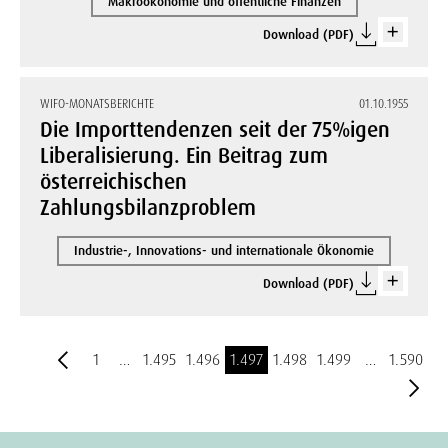
Makroökonomie und öffentliche Finanzen
Download (PDF)
WIFO-MONATSBERICHTE
01.10.1955
Die Importtendenzen seit der 75%igen
Liberalisierung. Ein Beitrag zum
österreichischen
Zahlungsbilanzproblem
Industrie-, Innovations- und internationale Ökonomie
Download (PDF)
1
…
1.495
1.496
1.497
1.498
1.499
…
1.590