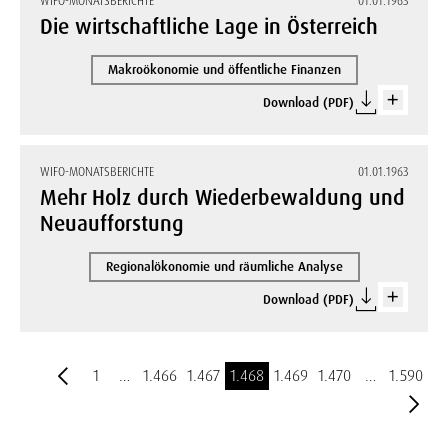
WIFO-MONATSBERICHTE
01.01.1963
Die wirtschaftliche Lage in Österreich
Makroökonomie und öffentliche Finanzen
Download (PDF)
WIFO-MONATSBERICHTE
01.01.1963
Mehr Holz durch Wiederbewaldung und
Neuaufforstung
Regionalökonomie und räumliche Analyse
Download (PDF)
1
…
1.466
1.467
1.468
1.469
1.470
…
1.590