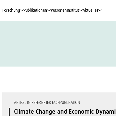
haftsdaten
haftsdaten
haftsdaten
haftsdaten
Karriere
Karriere
Karriere
Karriere
Modelle am WIFO
Modelle am WIFO
Modelle am WIFO
Modelle am WIFO
Forschung
Publikationen
Personen
Institut
Aktuelles
ARTIKEL IN REFERIERTER FACHPUBLIKATION
Climate Change and Economic Dynami