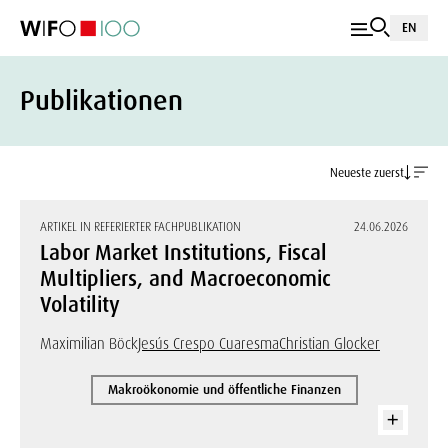
EN
Publikationen
Neueste zuerst
ARTIKEL IN REFERIERTER FACHPUBLIKATION
24.06.2026
Labor Market Institutions, Fiscal
Multipliers, and Macroeconomic
Volatility
Maximilian Böck
Jesús Crespo Cuaresma
Christian Glocker
Makroökonomie und öffentliche Finanzen