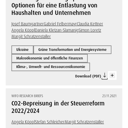
Optionen für eine Entlastung von
Haushalten und Unternehmen
Josef Baumgartner
Gabriel Felbermayr
Claudia Kettner
Angela Köppl
Daniela Kletzan-Slamanig
Simon Loretz
Margit Schratzenstaller
Ukraine
Grüne Transformation und Energiesysteme
Makroökonomie und öffentliche Finanzen
Klima-, Umwelt- und Ressourcenökonomie
Download (PDF)
WIFO RESEARCH BRIEFS
23.11.2021
CO2-Bepreisung in der Steuerreform
2022/2024
Angela Köppl
Stefan Schleicher
Margit Schratzenstaller