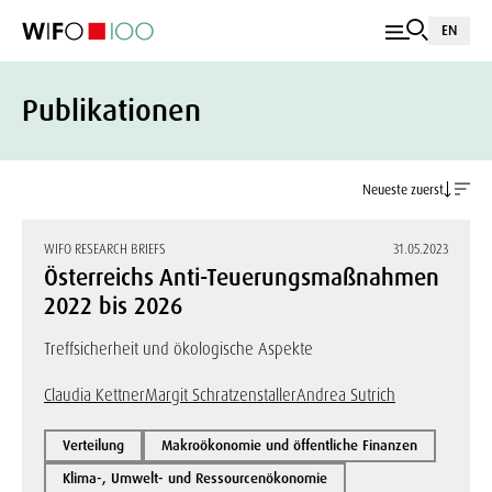
EN
Publikationen
Neueste zuerst
WIFO RESEARCH BRIEFS
31.05.2023
Österreichs Anti-Teuerungsmaßnahmen
2022 bis 2026
Treffsicherheit und ökologische Aspekte
Claudia Kettner
Margit Schratzenstaller
Andrea Sutrich
Verteilung
Makroökonomie und öffentliche Finanzen
Klima-, Umwelt- und Ressourcenökonomie