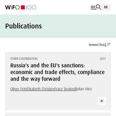
DE
Publications
Newest first
OTHER CONTRIBUTION
2017
Russia's and the EU's sanctions:
economic and trade effects, compliance
and the way forward
Oliver Fritz
Elisabeth Christen
Franz Sinabell
Julian Hinz